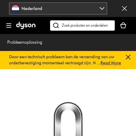
Navigatie
Nederland
overslaan
Je
winkelm
Zoek
is
op
leeg
dyson.nl
Probleemoplossing
Door een technisch probleem kan de verzending van uw
orderbevestiging momenteel vertraagd zijn. We werken al
...
Read More
aan een snelle oplossing.
U hoeft verder niets te doen. Uw
orderbevestiging wordt binnenkort automatisch naar u
verzonden.