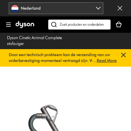
Navigatie
Nederland
overslaan
Je
winkelm
Zoek
is
op
Dyson Cinetic Animal Complete
leeg
dyson.nl
stofzuiger
Door een technisch probleem kan de verzending van uw
orderbevestiging momenteel vertraagd zijn. We werken al
...
Read More
aan een snelle oplossing.
U hoeft verder niets te doen. Uw
orderbevestiging wordt binnenkort automatisch naar u
verzonden.