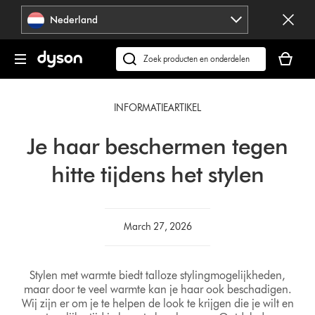
Navigatie
Nederland
overslaan
Je
winkelm
Zoek
is
op
leeg
dyson.nl
INFORMATIEARTIKEL
Je haar beschermen tegen
hitte tijdens het stylen
March 27, 2026
Stylen met warmte biedt talloze stylingmogelijkheden,
maar door te veel warmte kan je haar ook beschadigen.
Wij zijn er om je te helpen de look te krijgen die je wilt en