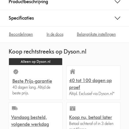
Productbeschrijving
Specificaties
Beoordelingen
In de doos
Belangrijkste instellingen
Koop rechtstreeks op Dyson.nl
Alleen op Dyson.nl
40 tot 100 dagen op
Beste Prijs-garantie
proef
40 dagen lang. Altijd de
beste prijs.
Altijd. Exclusief via Dyson.nl*
Vandaag besteld,
Koop nu, betaal later
Betaal achteraf of in 3 delen
volgende werkdag