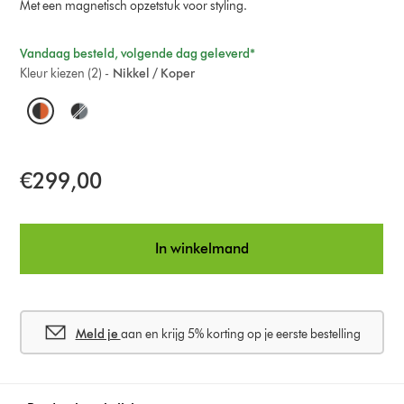
Met een magnetisch opzetstuk voor styling.
Vandaag besteld, volgende dag geleverd*
Kleur kiezen (2) -
Nikkel / Koper
O
p
t
€299,00
i
o
In winkelmand
n
s
Meld je
aan en krijg 5% korting op je eerste bestelling