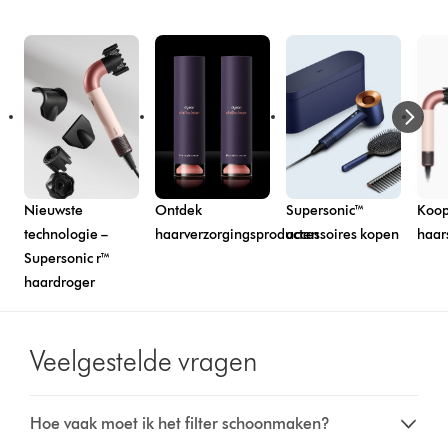
Nieuwste
Ontdek
Supersonic™
Koop
technologie –
haarverzorgingsproducten
accessoires kopen
haar
Supersonic r™
haardroger
Veelgestelde vragen
Hoe vaak moet ik het filter schoonmaken?