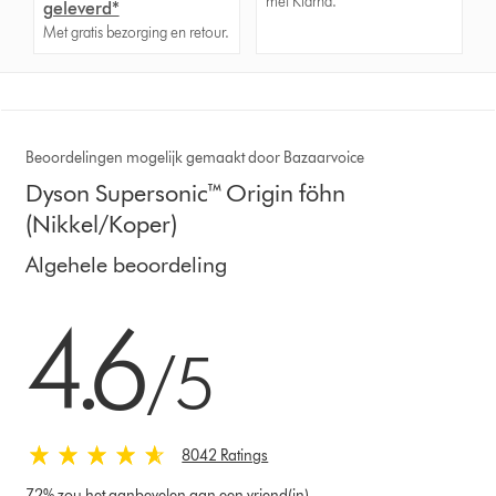
met Klarna.
geleverd*
Met gratis bezorging en retour.
Beoordelingen mogelijk gemaakt door Bazaarvoice
Dyson Supersonic™ Origin föhn
(Nikkel/Koper)
Algehele beoordeling
4.6 sterren van 5 van 8042 Ratings
4.6
/5
8042 Ratings
72% zou het aanbevelen aan een vriend(in)