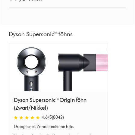
Dyson Supersonic™ föhns
Dyson Supersonic™ Origin föhn
(Zwart/Nikkel)
4.6 sterren van 5 van 8042 Ratings
4.6
/5
(8042)
Droogt snel. Zonder extreme hitte.