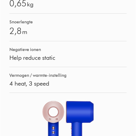
0,65
kg
Snoerlengte
2,8
m
Negatieve ionen
Help reduce static
Vermogen / warmte-instelling
4 heat, 3 speed