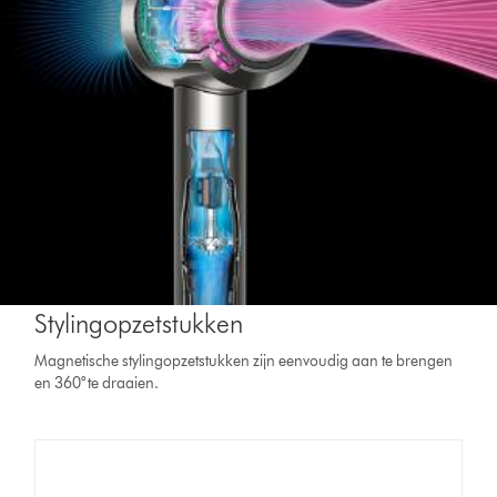
Stylingopzetstukken
Magnetische stylingopzetstukken zijn eenvoudig aan te brengen
en 360° te draaien.