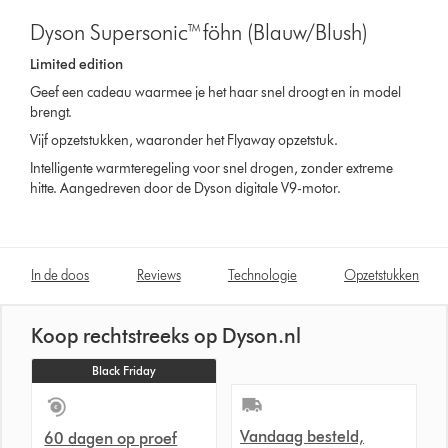
Dyson Supersonic™ föhn (Blauw/Blush)
Limited edition
Geef een cadeau waarmee je het haar snel droogt en in model
brengt.
Vijf opzetstukken, waaronder het Flyaway opzetstuk.
Intelligente warmteregeling voor snel drogen, zonder extreme
hitte. Aangedreven door de Dyson digitale V9-motor.
In de doos
Reviews
Technologie
Opzetstukken
Koop rechtstreeks op Dyson.nl
Black Friday
Vandaag besteld,
60 dagen op proef