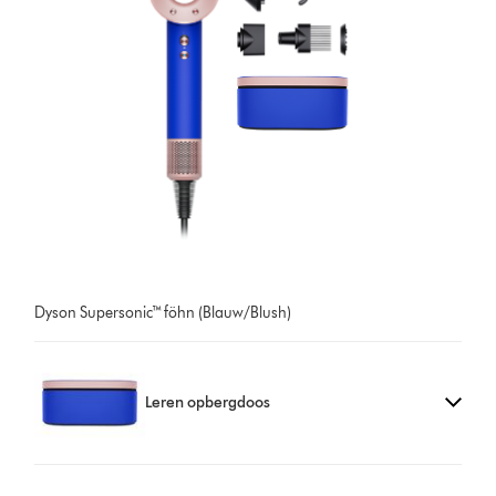
Dyson Supersonic™ föhn (Blauw/Blush)
Leren opbergdoos