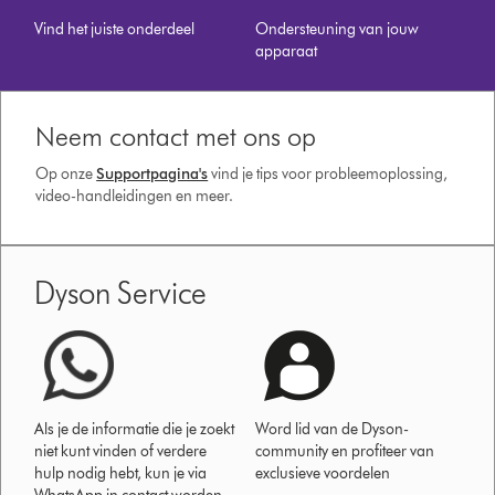
Vind het juiste onderdeel
Ondersteuning van jouw
apparaat
Neem contact met ons op
Op onze
Supportpagina's
vind je tips voor probleemoplossing,
video-handleidingen en meer.
Dyson Service
Als je de informatie die je zoekt
Word lid van de Dyson-
niet kunt vinden of verdere
community en profiteer van
hulp nodig hebt, kun je via
exclusieve voordelen