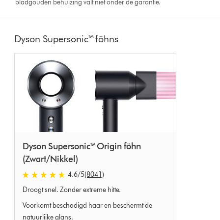
bladgouden behuizing valt niet onder de garantie.
Dyson Supersonic™ föhns
Dyson Supersonic™ Origin föhn
(Zwart/Nikkel)
4.6 sterren van 5 van 8041 Ratings
4.6
/5
(8041)
Droogt snel. Zonder extreme hitte.
Voorkomt beschadigd haar en beschermt de
natuurlijke glans.