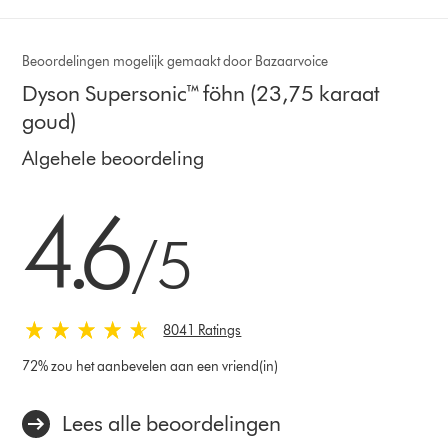
Beoordelingen mogelijk gemaakt door Bazaarvoice
Dyson Supersonic™ föhn (23,75 karaat
goud)
Algehele beoordeling
4.6 sterren van 5 van 8041 Ratings
4.6
/5
8041 Ratings
72% zou het aanbevelen aan een vriend(in)
Lees alle beoordelingen