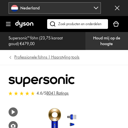
Navigatie
Nederland
overslaan
Je
winkelm
Zoek
is
op
leeg
Supersonic™ föhn (23,75 karaat
Houd mij op de
dyson.nl
goud) €479,00
hoogte
Professionele föhns | Haarstyling tools
4.6 sterren van 5 van 8041 Ratings
4.6
/5
8041 Ratings