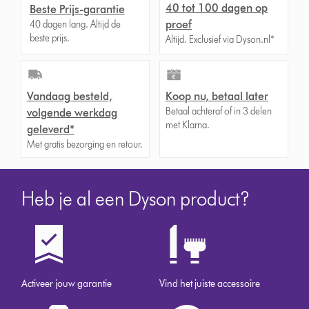
40 tot 100 dagen op
Beste Prijs-garantie
proef
40 dagen lang. Altijd de
beste prijs.
Altijd. Exclusief via Dyson.nl*
Vandaag besteld,
Koop nu, betaal later
Betaal achteraf of in 3 delen
volgende werkdag
met Klarna.
geleverd*
Met gratis bezorging en retour.
Heb je al een Dyson product?
Activeer jouw garantie
Vind het juiste accessoire