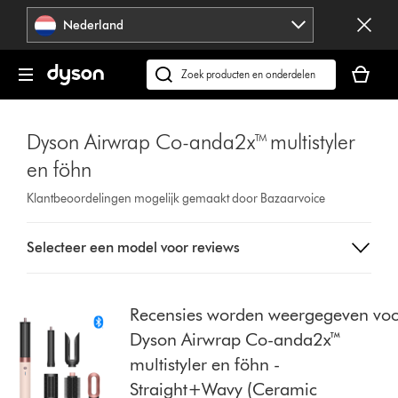
Navigatie
Nederland
overslaan
Je
winkelm
Zoek
is
op
leeg
dyson.nl
Dyson Airwrap Co-anda2x™ multistyler
en föhn
Klantbeoordelingen mogelijk gemaakt door Bazaarvoice
Select
Selecteer een model voor reviews
a
button
from
the
Recensies worden weergegeven vo
list
Dyson Airwrap Co-anda2x™
to
multistyler en föhn -
show
Straight+Wavy (Ceramic
reviews