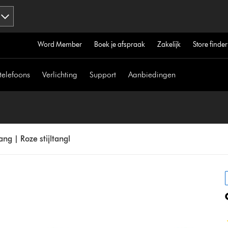
Word Member
Boek je afspraak
Zakelijk
Store finder
telefoons
Verlichting
Support
Aanbiedingen
ang | Roze stijltangl