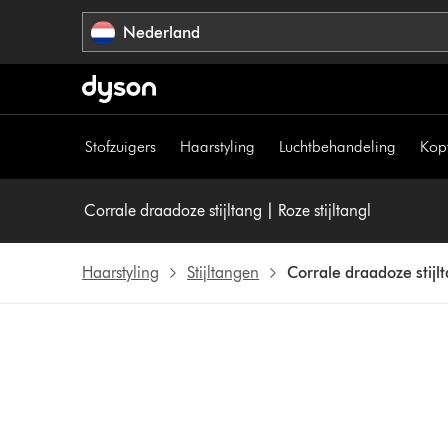
Navigatie
Nederland
overslaan
Stofzuigers
Haarstyling
Luchtbehandeling
Kop
Corrale draadoze stijltang | Roze stijltangl
Haarstyling
Stijltangen
Corrale draadoze stijlt