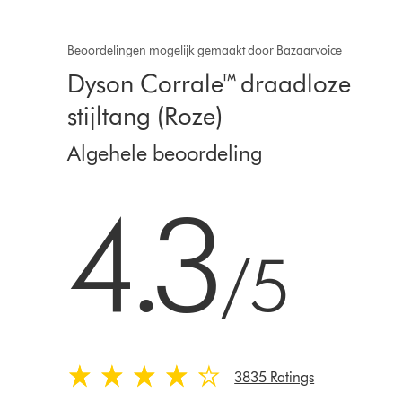
Beoordelingen mogelijk gemaakt door Bazaarvoice
Dyson Corrale™ draadloze
stijltang (Roze)
Algehele beoordeling
4.3 sterren van 5 van 3835 Ratings
4.3
/5
3835 Ratings