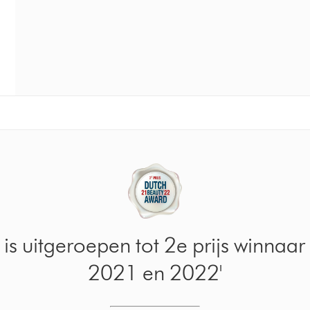
ale™ stijltang - winnaar van de 'EL
2021'