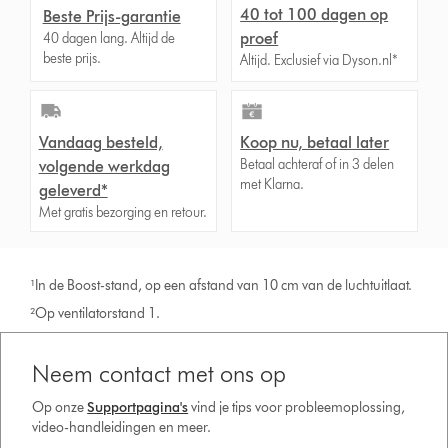
40 tot 100 dagen op
Beste Prijs-garantie
proef
40 dagen lang. Altijd de
beste prijs.
Altijd. Exclusief via Dyson.nl*
Vandaag besteld,
Koop nu, betaal later
Betaal achteraf of in 3 delen
volgende werkdag
met Klarna.
geleverd*
Met gratis bezorging en retour.
¹In de Boost-stand, op een afstand van 10 cm van de luchtuitlaat.
²Op ventilatorstand 1.
Neem contact met ons op
Op onze
Supportpagina's
vind je tips voor probleemoplossing,
video-handleidingen en meer.