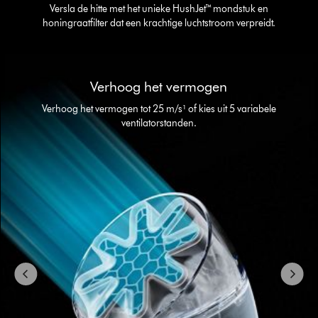
Versla de hitte met het unieke HushJet™ mondstuk en
honingraatfilter dat een krachtige luchtstroom verpreidt.
Slide
{0}
Verhoog het vermogen
of
{1}.
Verhoog het vermogen tot 25 m/s¹ of kies uit 5 variabele
ventilatorstanden.