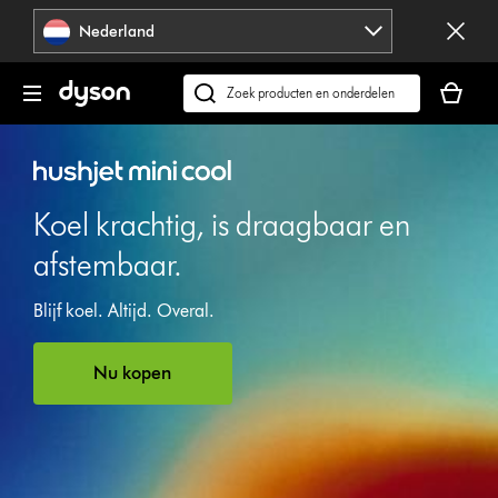
Navigatie
Nederland
overslaan
Je
winkelm
Zoek
is
op
leeg
dyson.nl
Koel krachtig, is draagbaar en
afstembaar.
Blijf koel. Altijd. Overal.
Nu kopen