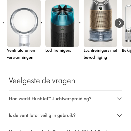
Ventilatoren en
Luchtreinigers
Luchtreinigers met
Beki
verwarmingen
bevochtiging
Veelgestelde vragen
Hoe werkt HushJet™-luchtverspreiding?
Is de ventilator veilig in gebruik?