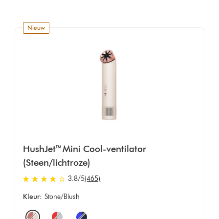
nieuw
HushJet™ Mini Cool-ventilator
(Steen/lichtroze)
3.8 sterren van 5 van 465 Ratings
3.8
/5
(465)
Kleur:
Stone/Blush
Options