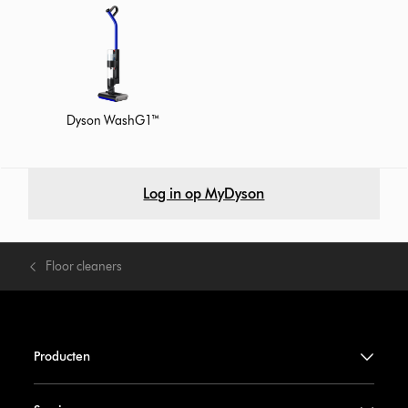
Dyson WashG1™
Log in op MyDyson
Floor cleaners
Producten