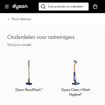
Je
winkelm
Zoek
is
op
leeg
dyson.nl
Floor cleaners
Onderdelen voor natreinigers
Vind jouw model:
Dyson PencilWash™
Dyson Clean+Wash
Hygiene™