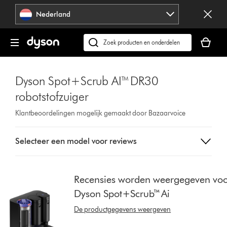
Navigatie
Nederland
overslaan
Je
winkelm
Zoek
is
op
leeg
dyson.nl
Dyson Spot+Scrub AI™ DR30
robotstofzuiger
Klantbeoordelingen mogelijk gemaakt door Bazaarvoice
Select
Selecteer een model voor reviews
a
button
from
the
Recensies worden weergegeven vo
list
Dyson Spot+Scrub™ Ai
to
show
De productgegevens weergeven
reviews