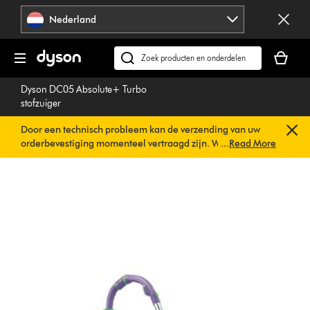
Navigatie
Nederland
overslaan
Je
winkelm
Zoek
is
op
Dyson DC05 Absolute+ Turbo
leeg
dyson.nl
stofzuiger
Door een technisch probleem kan de verzending van uw
orderbevestiging momenteel vertraagd zijn. We werken al
...
Read More
aan een snelle oplossing.
U hoeft verder niets te doen. Uw
orderbevestiging wordt binnenkort automatisch naar u
verzonden.