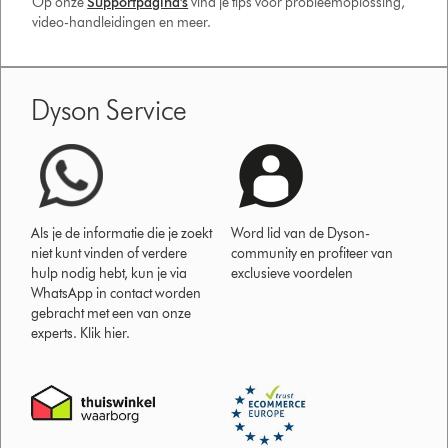
Op onze
Supportpagina's
vind je tips voor probleemoplossing,
video-handleidingen en meer.
Dyson Service
Als je de informatie die je zoekt
Word lid van de Dyson-
niet kunt vinden of verdere
community en profiteer van
hulp nodig hebt, kun je via
exclusieve voordelen
WhatsApp in contact worden
gebracht met een van onze
experts. Klik hier.