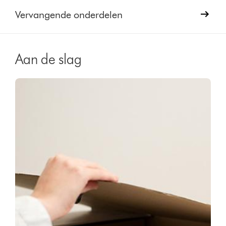
Vervangende onderdelen
Aan de slag
Video
Videotranscript
Transcript
openen