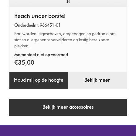
Reach
Reach under borstel
under
Onderdeelnr. 966451-01
borstel
Kan worden uitgeschoven, omgebogen en gedraaid om
stof en allergenen te verwijderen op lastig bereikbare
plekken.
Momenteel niet op voorraad
€35,00
Houd mij op de hoogte
Bekijk meer
Bekijk meer accessoires