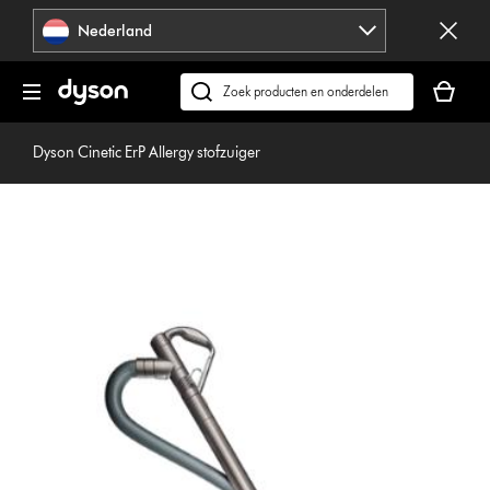
Navigatie
Nederland
overslaan
Je
winkelm
Zoek
is
op
leeg
dyson.nl
Dyson Cinetic ErP Allergy stofzuiger