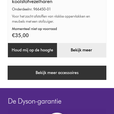
afstofborstel
koolstofvezelharen
met
Onderdeelnr. 966450-01
koolstofvezelharen
Voor het zacht afstoffen van vlakke oppervlakken en
meubels met een stofzuiger.
Momenteel niet op voorraad
€35,00
Houd mij op de hoogte
Bekijk meer
Bekijk meer accessoires
De Dyson-garantie