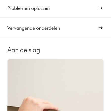
Problemen oplossen
Vervangende onderdelen
Aan de slag
Video
Videotranscript
Transcript
openen