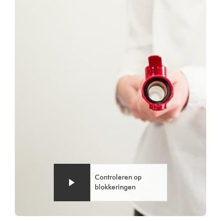
Transcript
openen
Controleren op
blokkeringen