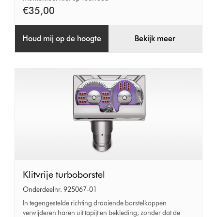
€35,00
Houd mij op de hoogte
Bekijk meer
Klitvrije
Klitvrije turboborstel
turboborstel
Onderdeelnr. 925067-01
In tegengestelde richting draaiende borstelkoppen
verwijderen haren uit tapijt en bekleding, zonder dat de