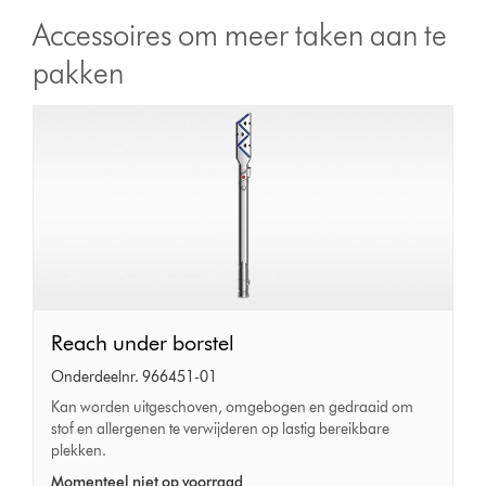
Accessoires om meer taken aan te
pakken
Reach
Reach under borstel
under
Onderdeelnr. 966451-01
borstel
Kan worden uitgeschoven, omgebogen en gedraaid om
stof en allergenen te verwijderen op lastig bereikbare
plekken.
Momenteel niet op voorraad