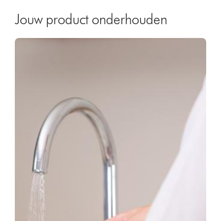
Jouw product onderhouden
Video
Videotranscript
Transcript
openen