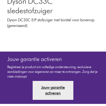
Dyson DC33C
sledestofzuiger
Dyson DC33C ErP stofzuiger met borstel voor bovenop
(gereviseerd)
Jouw garantie activeren
Registreer je product om volledige ondersteuning, exclusieve
aanbiedingen voor eigenaren en meer te ontvangen. Zorg dat je
niets misloopt.
Jouw garantie
activeren