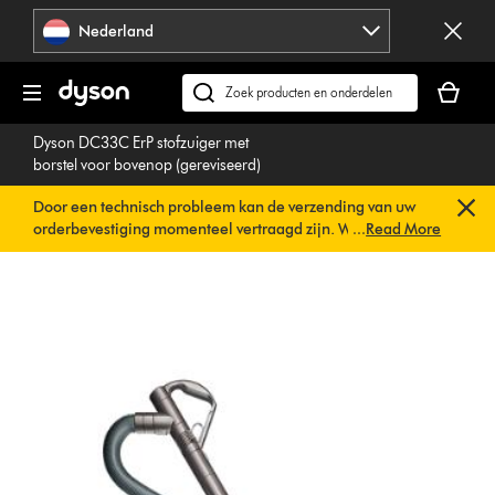
Navigatie
Nederland
overslaan
Je
winkelm
Zoek
is
op
Dyson DC33C ErP stofzuiger met
leeg
dyson.nl
borstel voor bovenop (gereviseerd)
Door een technisch probleem kan de verzending van uw
orderbevestiging momenteel vertraagd zijn. We werken al
...
Read More
aan een snelle oplossing.
U hoeft verder niets te doen. Uw
orderbevestiging wordt binnenkort automatisch naar u
verzonden.