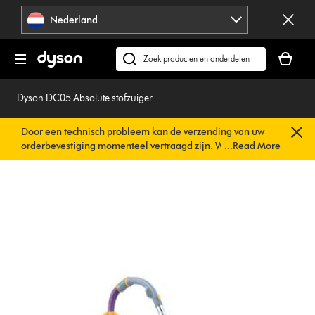
Navigatie
Nederland
overslaan
Je
winkelm
Zoek
is
op
leeg
dyson.nl
Dyson DC05 Absolute stofzuiger
Door een technisch probleem kan de verzending van uw
orderbevestiging momenteel vertraagd zijn. We werken al
...
Read More
aan een snelle oplossing.
U hoeft verder niets te doen. Uw
orderbevestiging wordt binnenkort automatisch naar u
verzonden.