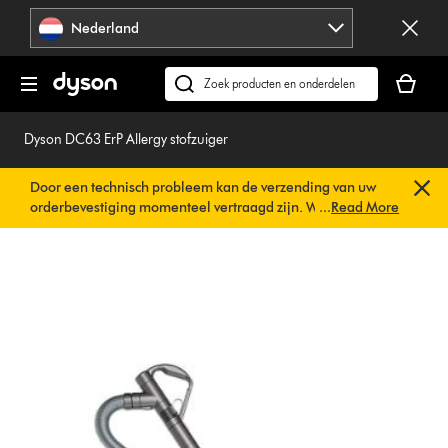
Navigatie
Nederland
overslaan
Je
winkelm
Zoek
is
op
leeg
dyson.nl
Dyson DC63 ErP Allergy stofzuiger
Door een technisch probleem kan de verzending van uw
orderbevestiging momenteel vertraagd zijn. We werken al
...
Read More
aan een snelle oplossing.
U hoeft verder niets te doen. Uw
orderbevestiging wordt binnenkort automatisch naar u
verzonden.