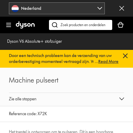
Navigatie
Nederland
overslaan
Je
winkelm
Zoek
is
op
leeg
dyson.nl
Dyson V6 Absolute+ stofzuiger
Door een technisch probleem kan de verzending van uw
orderbevestiging momenteel vertraagd zijn. We werken al
...
Read More
aan een snelle oplossing.
U hoeft verder niets te doen. Uw
orderbevestiging wordt binnenkort automatisch naar u
Machine pulseert
verzonden.
Zie alle stappen
Reference code:
X72K
Het toestel is ontworpen om te pulseren. Dit is een hoorbare