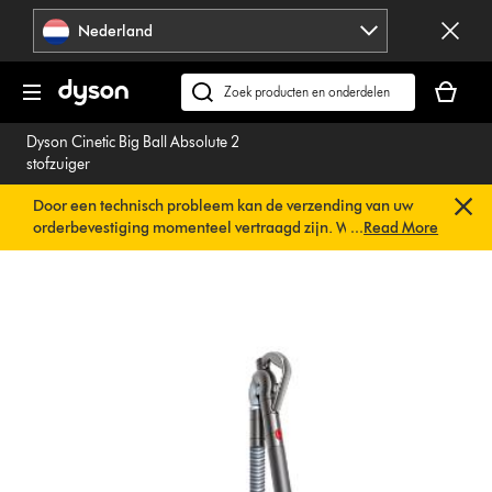
Navigatie
Nederland
overslaan
Je
winkelm
Zoek
is
op
Dyson Cinetic Big Ball Absolute 2
leeg
dyson.nl
stofzuiger
Door een technisch probleem kan de verzending van uw
orderbevestiging momenteel vertraagd zijn. We werken al
...
Read More
aan een snelle oplossing.
U hoeft verder niets te doen. Uw
orderbevestiging wordt binnenkort automatisch naar u
verzonden.