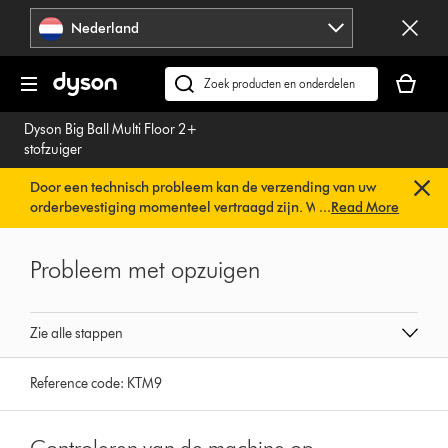
Navigatie
Nederland
overslaan
Je
winkelm
Zoek
is
op
Dyson Big Ball Multi Floor 2+
leeg
dyson.nl
stofzuiger
Door een technisch probleem kan de verzending van uw
orderbevestiging momenteel vertraagd zijn. We werken al
...
Read More
aan een snelle oplossing.
U hoeft verder niets te doen. Uw
orderbevestiging wordt binnenkort automatisch naar u
Probleem met opzuigen
verzonden.
Zie alle stappen
Reference code:
KTM9