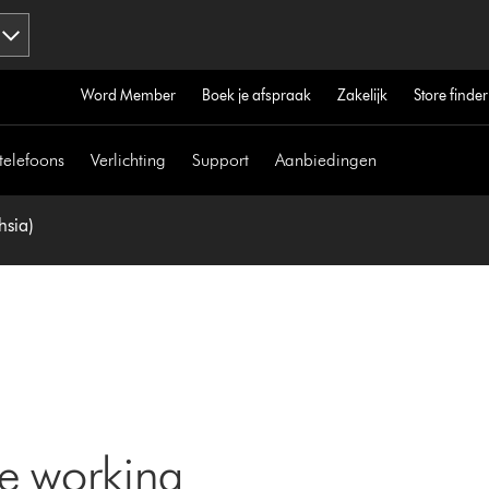
Word Member
Boek je afspraak
Zakelijk
Store finder
telefoons
Verlichting
Support
Aanbiedingen
hsia)
ne working