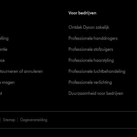
Voor bedrijven
Ontdek Dyson zakelijk
elling
Professionele handdrogers
ntie
Professionele stofzuigers
ace
Professionele haarstyling
tourneren of annuleren
Professionele luchtbehandeling
e vragen
Professionele verlichting
t
Duurzaamheid voor bedrijven
Sitemap
Gegevensmelding