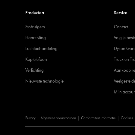
Producten
Service
Stofzuigers
Contact
Haarstyling
Volg je best
Luchtbehandeling
Dyson Gara
Koptelefoon
Track en Tr
Verlichting
Aankoop re
Nieuwste technologie
Veelgesteld
Mijn accoun
Privacy
Algemene voorwaarden
Conformiteit informatie
Cookies