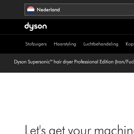
Navigatie
Nederland
overslaan
Stofzuigers
Haarstyling
Luchtbehandeling
Kop
Dyson Supersonic™ hair dryer Professional Edition (Iron/Fuc
Let's get your machi