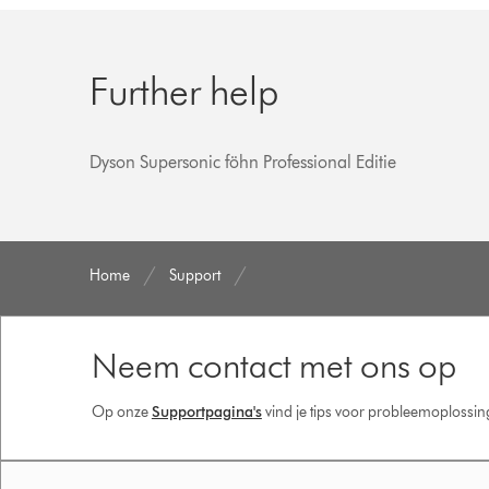
Further help
Dyson Supersonic föhn Professional Editie
Home
Support
Neem contact met ons op
Op onze
Supportpagina's
vind je tips voor probleemoplossi