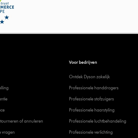
Voor bedrijven
Ontdek Dyson zakelijk
elling
Professionele handdrogers
ntie
Professionele stofzuigers
ace
Professionele haarstyling
tourneren of annuleren
Professionele luchtbehandeling
e vragen
Professionele verlichting