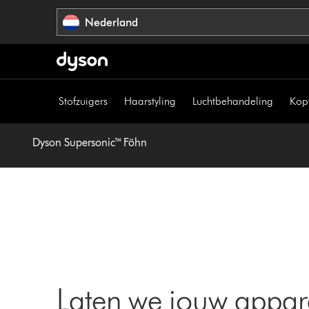
Navigatie
Nederland
overslaan
Stofzuigers
Haarstyling
Luchtbehandeling
Kop
Dyson Supersonic™ Föhn
Laten we jouw appar