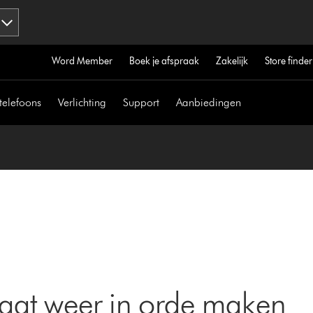
Word Member
Boek je afspraak
Zakelijk
Store finder
telefoons
Verlichting
Support
Aanbiedingen
aat weer in orde maken