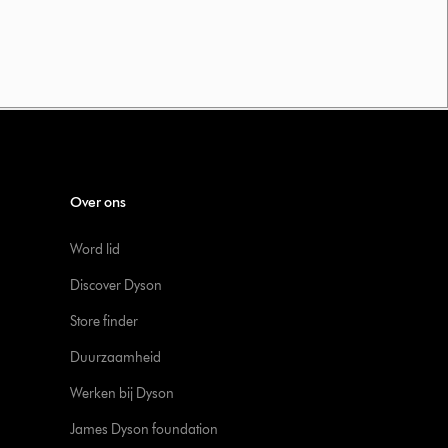
Over ons
Word lid
Discover Dyson
Store finder
Duurzaamheid
Werken bij Dyson
James Dyson foundation