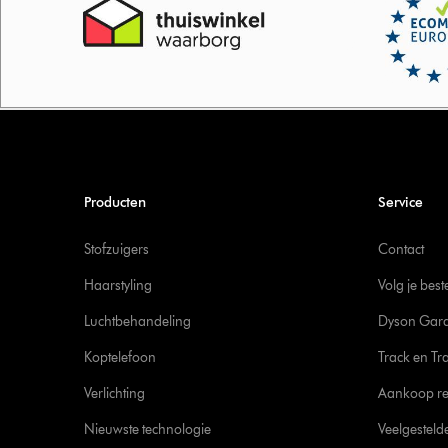
Producten
Service
Stofzuigers
Contact
Haarstyling
Volg je best
Luchtbehandeling
Dyson Gara
Koptelefoon
Track en Tr
Verlichting
Aankoop re
Nieuwste technologie
Veelgesteld