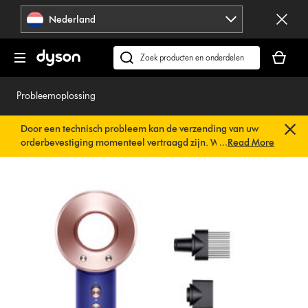
Navigatie
Nederland
overslaan
Je
winkelm
Zoek
is
op
leeg
dyson.nl
Probleemoplossing
Door een technisch probleem kan de verzending van uw
orderbevestiging momenteel vertraagd zijn. We werken al
...
Read More
aan een snelle oplossing.
U hoeft verder niets te doen. Uw
orderbevestiging wordt binnenkort automatisch naar u
verzonden.