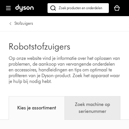
Je
winkelm
Zoek
is
op
leeg
dyson.nl
Stofzuigers
Robotstofzuigers
Op onze website vind je informatie over het oplossen van
problemen, de aankoop van vervangende onderdelen
en accessoires, handleidingen en tips om optimaal te
profiteren van je Dyson-product.
Zoek het apparaat waar
je hulp bij nodig hebt.
Zoek machine op
Kies je assortiment
serienummer