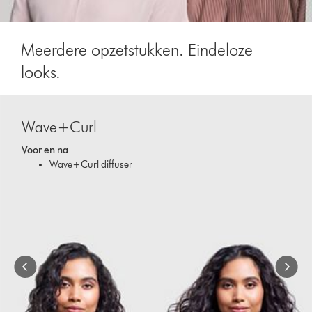
Meerdere opzetstukken. Eindeloze
looks.
Slide
{0}
Wave+Curl
of
{1}.
Voor en na
Wave+Curl diffuser