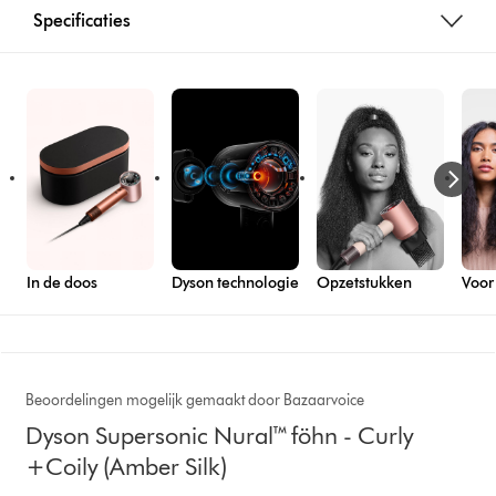
Specificaties
In de doos
Dyson technologie
Opzetstukken
Voor
Beoordelingen mogelijk gemaakt door Bazaarvoice
Dyson Supersonic Nural™ föhn - Curly
+Coily (Amber Silk)