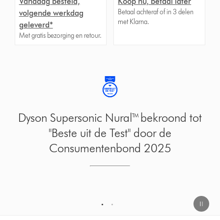
Vandaag besteld,
Koop nu, betaal later
Betaal achteraf of in 3 delen
volgende werkdag
met Klarna.
geleverd*
Met gratis bezorging en retour.
“Ik heb dit kapsel nooit eerder
uitgeprobeerd, maar vind het erg leuk.
Het is bizar hoe de Supersonic Nural™
de temperatuur zó goed afstelt tijdens
het föhnen.”
1
2