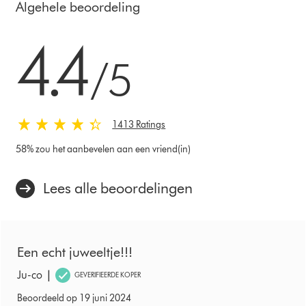
Algehele beoordeling
4.4 sterren van 5 van 1413 Ratings
4.4
/5
1413 Ratings
58% zou het aanbevelen aan een vriend(in)
Lees alle beoordelingen
Een echt juweeltje!!!
|
Ju-co
GEVERIFIEERDE KOPER
Beoordeeld op 19 juni 2024