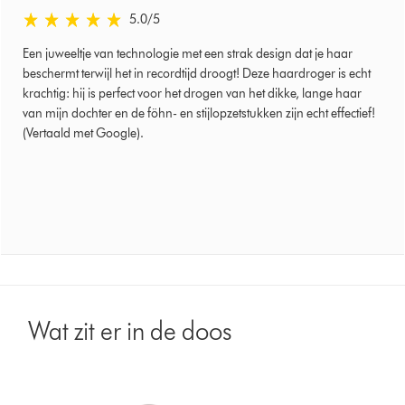
5.0 sterren van 5 van Beoordeeld op 19 juni 2024 Ratings
5.0
/5
Een juweeltje van technologie met een strak design dat je haar
beschermt terwijl het in recordtijd droogt! Deze haardroger is echt
krachtig: hij is perfect voor het drogen van het dikke, lange haar
van mijn dochter en de föhn- en stijlopzetstukken zijn echt effectief!
(Vertaald met Google).
Wat zit er in de doos