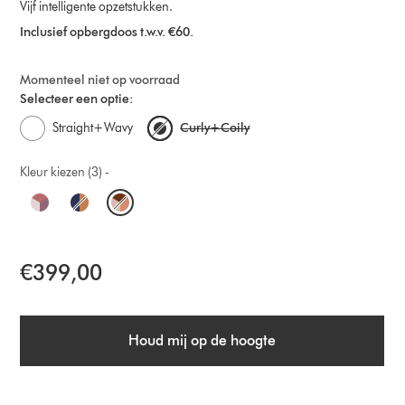
Vijf intelligente opzetstukken.
Inclusief opbergdoos t.w.v. €60.
Momenteel niet op voorraad
Selecteer een optie:
Straight+Wavy
Curly+Coily
Kleur kiezen (3) -
O
p
t
€399,00
i
o
Houd mij op de hoogte
n
s