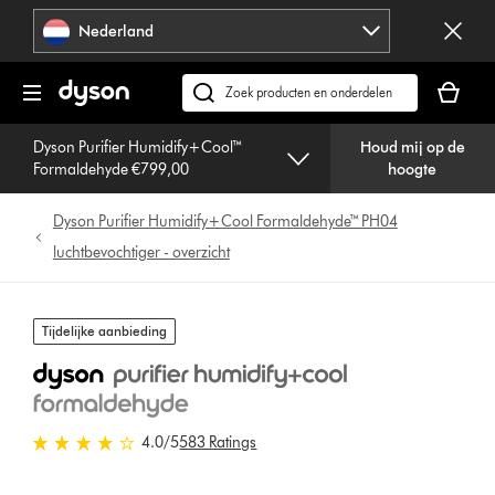
Navigatie
Nederland
overslaan
Je
winkelm
Zoek
is
op
leeg
Dyson Purifier Humidify+Cool™
Houd mij op de
dyson.nl
Formaldehyde €799,00
hoogte
Dyson Purifier Humidify+Cool Formaldehyde™ PH04
luchtbevochtiger - overzicht
Tijdelijke aanbieding
4.0 sterren van 5 van 583 Ratings
4.0
/5
583 Ratings