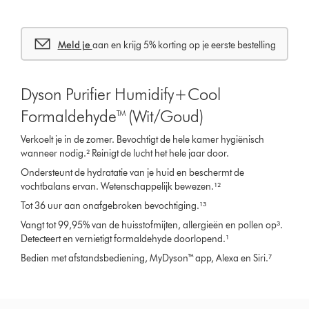
Meld je
aan en krijg 5% korting op je eerste bestelling
Dyson Purifier Humidify+Cool
Formaldehyde™ (Wit/Goud)
Verkoelt je in de zomer. Bevochtigt de hele kamer hygiënisch
wanneer nodig.² Reinigt de lucht het hele jaar door.
Ondersteunt de hydratatie van je huid en beschermt de
vochtbalans ervan. Wetenschappelijk bewezen.¹²
Tot 36 uur aan onafgebroken bevochtiging.¹³
Vangt tot 99,95% van de huisstofmijten, allergieën en pollen op³.
Detecteert en vernietigt formaldehyde doorlopend.¹
Bedien met afstandsbediening, MyDyson™ app, Alexa en Siri.⁷