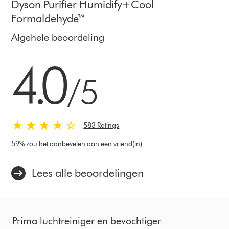
Dyson Purifier Humidify+Cool
Formaldehyde™
Algehele beoordeling
4.0 sterren van 5 van 583 Ratings
4.0
/5
583 Ratings
59% zou het aanbevelen aan een vriend(in)
Lees alle beoordelingen
Prima luchtreiniger en bevochtiger