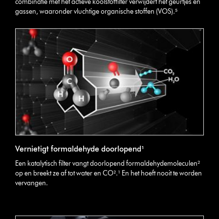
combinatie met het actieve koolstoffilter verwijdert het geurtjes en
gassen, waaronder vluchtige organische stoffen (VOS).⁵
Vernietigt formaldehyde doorlopend¹
Een katalytisch filter vangt doorlopend formaldehydemoleculen²
op en breekt ze af tot water en CO².¹ En het hoeft nooit te worden
vervangen.