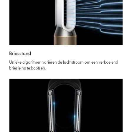
Briesstand
Unieke algoritmen variëren de luchtstroom om een verkoelend
briesje na te bootsen.