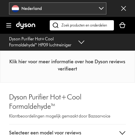
Navigatie
Nederland
overslaan
Je
winkelm
Zoek
is
op
Dyson Purifier Hot+Cool
leeg
dyson.nl
Formaldehyde™ HP09 luchtreiniger
Klik hier voor meer informatie over hoe Dyson reviews
verifieert
Dyson Purifier Hot+Cool
Formaldehyde™
Klantbeoordelingen mogelijk gemaakt door Bazaarvoice
Select
Selecteer een model voor reviews
a