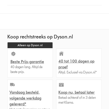
button
from
the
list
to
show
Koop rechtstreeks op Dyson.nl
reviews
for
Alleen op Dyson.nl
that
model
below
40 tot 100 dagen op
Beste Prijs-garantie
proef
40 dagen lang. Altijd de
beste prijs.
Altijd. Exclusief via Dyson.nl*
Vandaag besteld,
Koop nu, betaal later
Betaal achteraf of in 3 delen
volgende werkdag
met Klarna.
geleverd*