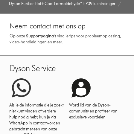
Dyson Purifier Hot+Cool Formaldehyde™ HP09 luchtreiniger
Neem contact met ons op
Op onze
Supportpagina's
vind je tips voor probleemoplossing,
video-handleidingen en meer.
Dyson Service
Als je de informatie die je zoekt
Word lid van de Dyson-
niet kunt vinden of verdere
community en profiteer van
hulp nodig hebt, kun je via
exclusieve voordelen
WhatsApp in contact worden
gebracht met een van onze