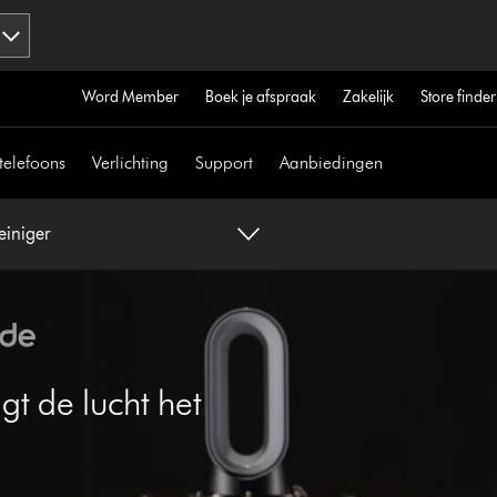
Word Member
Boek je afspraak
Zakelijk
Store finder
telefoons
Verlichting
Support
Aanbiedingen
einiger
gt de lucht het