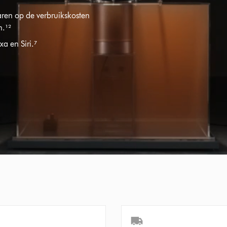
ren op de verbruikskosten
n.¹²
a en Siri.⁷