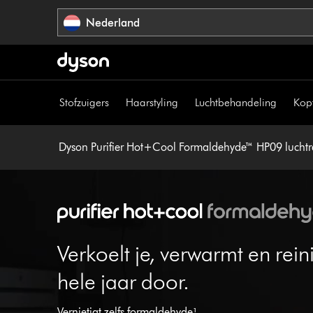
Navigatie
Nederland
overslaan
Stofzuigers
Haarstyling
Luchtbehandeling
Kop
Dyson Purifier Hot+Cool Formaldehyde™ HP09 luchtr
Verkoelt je, verwarmt en reini
hele jaar door.
Vernietigt zelfs formaldehyde¹.