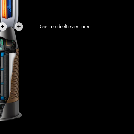
Gas- en deeltjessensoren
Vangt en vernietigt
formaldehyde