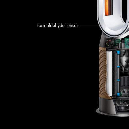
Formaldehyde sensor
360° HEPA H13 filter
Vangt gassen op