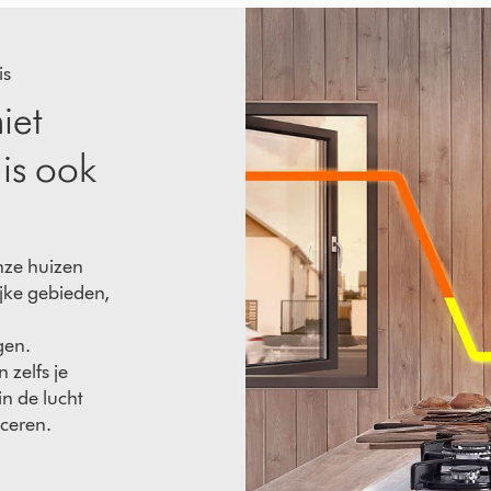
is
iet
 is ook
onze huizen
jke gebieden,
gen.
zelfs je
n de lucht
ceren.