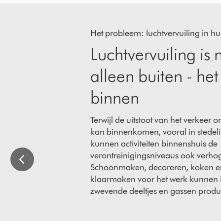
Slide
{0}
of
Het probleem: luchtvervuiling in hu
{1}.
Luchtvervuiling is n
alleen buiten - het
binnen
Terwijl de uitstoot van het verkeer 
kan binnenkomen, vooral in stedeli
kunnen activiteiten binnenshuis de
verontreinigingsniveaus ook verho
Schoonmaken, decoreren, koken en 
klaarmaken voor het werk kunnen i
zwevende deeltjes en gassen produ