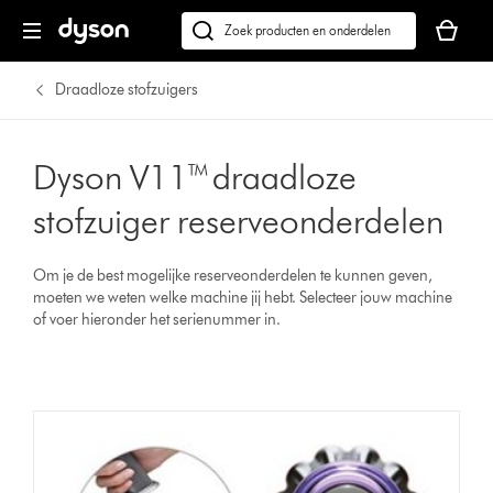
Je
winkelm
Zoek
is
op
leeg
dyson.nl
Draadloze stofzuigers
Dyson V11™ draadloze
stofzuiger reserveonderdelen
Om je de best mogelijke reserveonderdelen te kunnen geven,
moeten we weten welke machine jij hebt. Selecteer jouw machine
of voer hieronder het serienummer in.