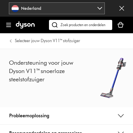
Navigatie
Nederland
overslaan
Je
winkelm
Zoek
is
op
leeg
dyson.nl
Selecteer jouw Dyson V11™ stofzuiger
Ondersteuning voor jouw
Dyson V11™ snoerloze
steelstofzuiger
Probleemoplossing