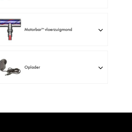
Motorbar™ vloerzuigmond
Oplader