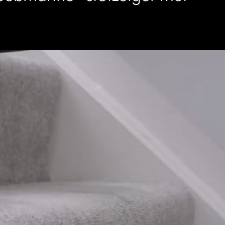
Videotranscript
openen