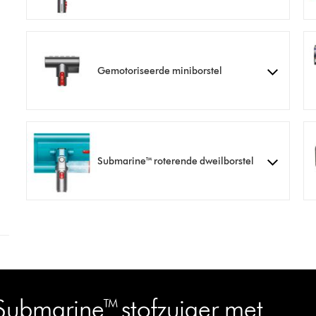
Gemotoriseerde miniborstel
Submarine™ roterende dweilborstel
ubmarine™ stofzuiger met