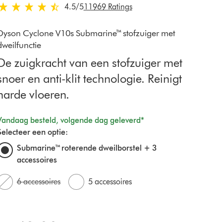
4.5 sterren van 5 van 11969 Ratings
4.5
/5
11969 Ratings
Dyson Cyclone V10s Submarine™ stofzuiger met
dweilfunctie
De zuigkracht van een stofzuiger met
snoer en anti-klit technologie. Reinigt
harde vloeren.
Vandaag besteld, volgende dag geleverd*
Selecteer een optie:
Submarine™ roterende dweilborstel + 3
accessoires
6 accessoires
5 accessoires