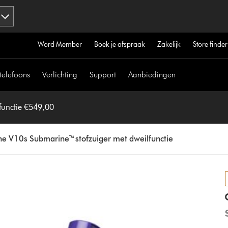
Word Member
Boek je afspraak
Zakelijk
Store finder
telefoons
Verlichting
Support
Aanbiedingen
functie €549,00
e V10s Submarine™ stofzuiger met dweilfunctie