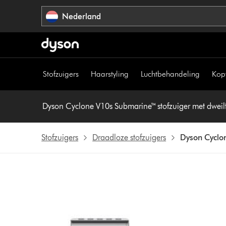
Navigatie
Nederland
overslaan
Stofzuigers
Haarstyling
Luchtbehandeling
Kop
Dyson Cyclone V10s Submarine™ stofzuiger met dweil
Stofzuigers
Draadloze stofzuigers
Dyson Cyclon