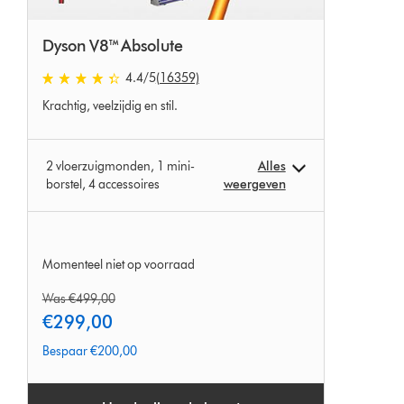
Dyson V8™ Absolute
4.4 sterren van 5 van 16359 Ratings
4.4
/5
(16359)
Krachtig, veelzijdig en stil.
2 vloerzuigmonden, 1 mini-
Alles
borstel, 4 accessoires
weergeven
Momenteel niet op voorraad
original
Was €499,00
price:
current
€299,00
price:
Bespaar €200,00