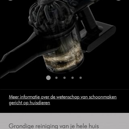
Meer informatie over de wetenschap van schoonmaken
gericht op huisdieren
Slide
{0}
Grondige reiniging van je hele huis
of