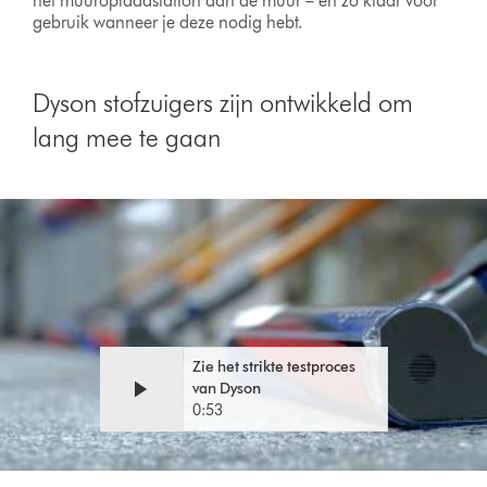
het muuroplaadstation aan de muur – en zo klaar voor
gebruik wanneer je deze nodig hebt.
Dyson stofzuigers zijn ontwikkeld om
lang mee te gaan
Video
Videotranscript
Transcript
openen
Zie het strikte testproces
van Dyson
0:53