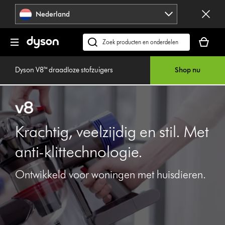
Navigatie
Nederland
overslaan
Je
winkelm
Zoek
is
op
leeg
dyson.nl
Dyson V8™ draadloze stofzuigers
Shop nu
Krachtig, veelzijdig en stil. Met
anti-klittechnologie.
Ontwikkeld voor woningen met huisdieren.