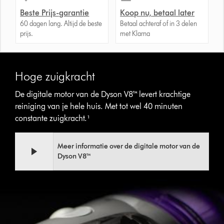
Beste Prijs-garantie
Koop nu, betaal later
60 dagen lang. Altijd de beste
Betaal achteraf of in 3 delen
prijs.
met Klarna
Hoge zuigkracht
De digitale motor van de Dyson V8™ levert krachtige
reiniging van je hele huis. Met tot wel 40 minuten
constante zuigkracht.¹
Video
Videotranscript
Meer informatie over de digitale motor van de
Transcript
openen
Dyson V8™