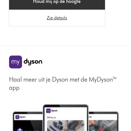
Houd mij op de hoogte
Zie details
Haal meer uit je Dyson met de MyDyson™
app