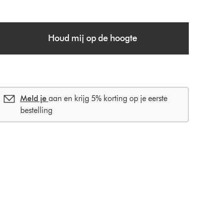
e
g
n
Houd mij op de hoogte
n
p
a
p
e
Meld je
aan en krijg 5% korting op je eerste
bestelling
e