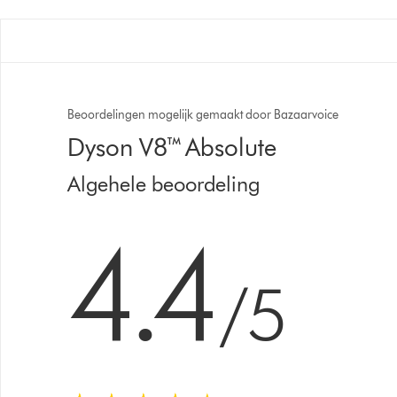
Beoordelingen mogelijk gemaakt door Bazaarvoice
Dyson V8™ Absolute
Algehele beoordeling
4.4 sterren van 5 van 16367 Ratings
4.4
/5