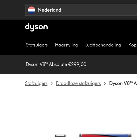
Navigatie
Nederland
overslaan
Stofzuigers
Haarstyling
Luchtbehandeling
Kop
Dyson V8™ Absolute €299,00
Stofzuigers
Draadloze stofzuigers
Dyson V8™ A