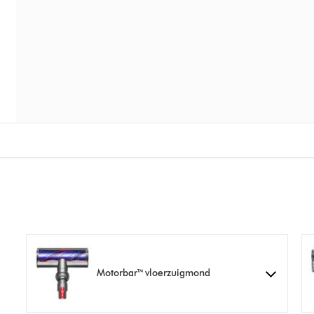
Motorbar™ vloerzuigmond