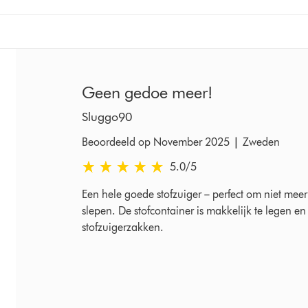
Geen gedoe meer!
Sluggo90
|
Beoordeeld op November 2025
Zweden
5.0 sterren van 5 van Beoordeeld op November 
5.0
/5
Een hele goede stofzuiger – perfect om niet meer
slepen. De stofcontainer is makkelijk te legen en 
stofzuigerzakken.