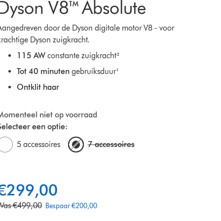
Dyson V8™ Absolute
Aangedreven door de Dyson digitale motor V8 - voor
krachtige Dyson zuigkracht.
115 AW
constante zuigkracht²
Tot 40 minuten
gebruiksduur¹
Ontklit haar
Momenteel niet op voorraad
Selecteer een optie:
5 accessoires
7 accessoires
€299,00
u
o
Was €499,00
Bespaar €200,00