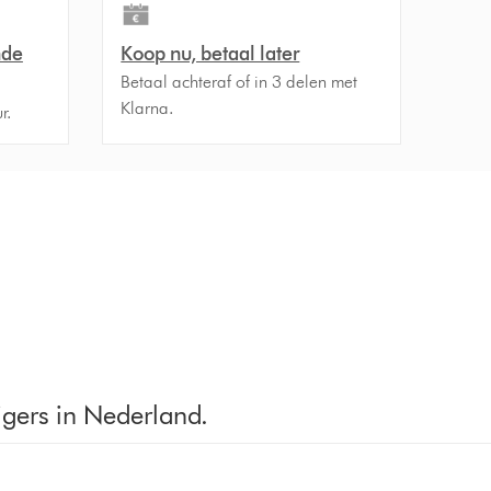
nde
Koop nu, betaal later
Betaal achteraf of in 3 delen met
Klarna.
r.
igers in Nederland.