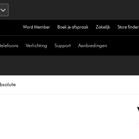
Word Member
Boek je afspraak
Zakelijk
Store finder
telefoons
Verlichting
Support
Aanbiedingen
bsolute