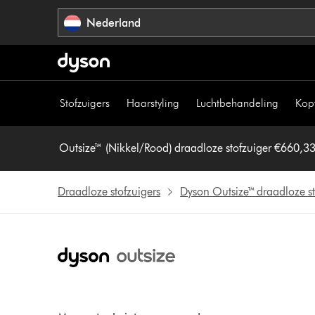
Navigatie
Nederland
overslaan
Stofzuigers
Haarstyling
Luchtbehandeling
Kop
Outsize™ (Nikkel/Rood) draadloze stofzuiger €660,3
Draadloze stofzuigers
Dyson Outsize™ draadloze st