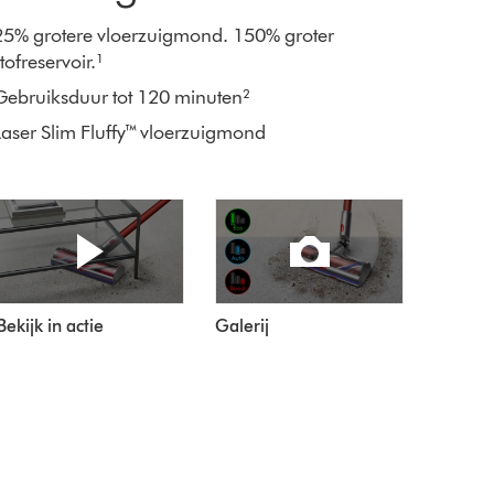
25% grotere vloerzuigmond. 150% groter
tofreservoir.¹
Gebruiksduur tot 120 minuten²
Laser Slim Fluffy™ vloerzuigmond
Bekijk in actie
Galerij