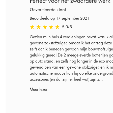
Perfect voor het zwaardere werk
Geverifieerde klant
Beoordeeld op 17 september 2021
5.0 sterren van 5 van Beoordeeld op 17 septemb
5.0
/5
Gezien mijn huis 4 verdiepingen bevat, was ik al 
gewone zakstofzuiger, omdat ik het ontzag deze
zelfs dat ik beneden gewoon mijn bouwstofzuige
gelukkig gered! De 2 meegeleverde batterijen g
op auto stand, en zelfs nog langer in de eco mo
gewend ben van een 'gewone' stofzuiger, en ik moe
automatische modus kan hij op elke ondergrond m
accessoires (en dat zijn er heel wat) zijn z...
Meer lezen