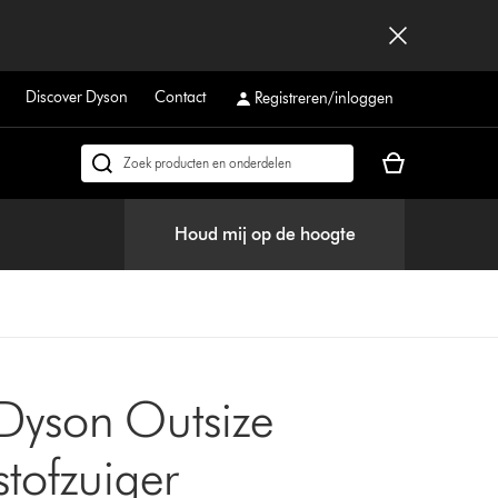
Discover Dyson
Contact
Registreren/inloggen
Je
Zoek
winkelmand
op
is
dyson.nl
Houd mij op de hoogte
leeg
Dyson Outsize
stofzuiger