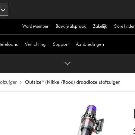
Word Member
Boek je afspraak
Zakelijk
Store finder
telefoons
Verlichting
Support
Aanbiedingen
3
ofzuiger
Outsize™ (Nikkel/Rood) draadloze stofzuiger