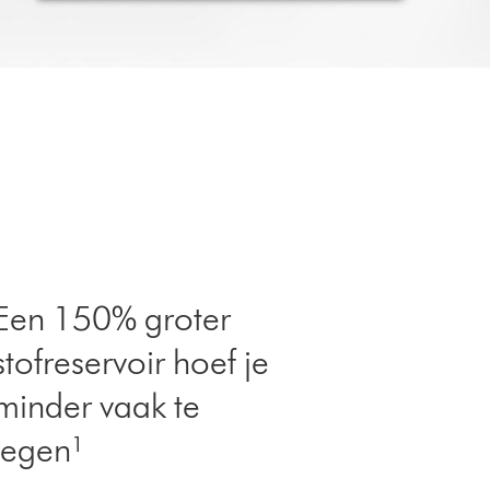
Een 150% groter
stofreservoir hoef je
minder vaak te
legen¹