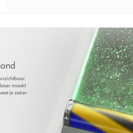
mond
 onzichtbaar
 laser maakt
weet je zeker