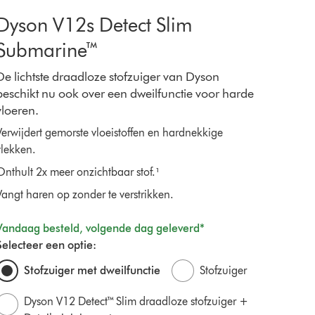
Dyson V12s Detect Slim
Submarine™
De lichtste draadloze stofzuiger van Dyson
beschikt nu ook over een dweilfunctie voor harde
vloeren.
Verwijdert gemorste vloeistoffen en hardnekkige
vlekken.
Onthult 2x meer onzichtbaar stof.¹
Vangt haren op zonder te verstrikken.
Vandaag besteld, volgende dag geleverd*
Selecteer een optie:
Stofzuiger met dweilfunctie
Stofzuiger
Dyson V12 Detect™ Slim draadloze stofzuiger +