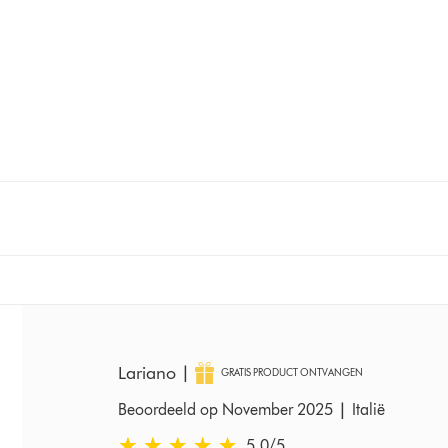
Lariano
|
GRATIS PRODUCT ONTVANGEN
|
Beoordeeld op November 2025
Italië
5.0 sterren van 5 van Beoordeeld op November 
5.0
/5