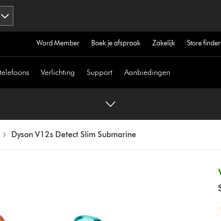
Word Member
Boek je afspraak
Zakelijk
Store finder
telefoons
Verlichting
Support
Aanbiedingen
Dyson V12s Detect Slim Submarine