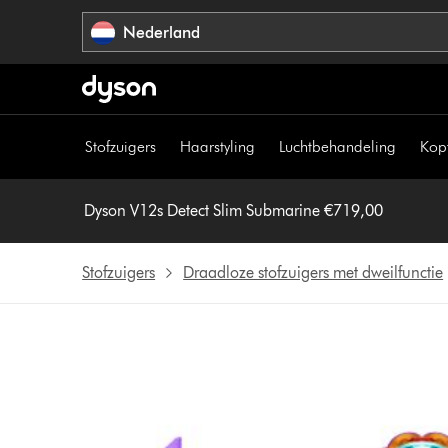
Navigatie
Nederland
overslaan
Stofzuigers
Haarstyling
Luchtbehandeling
Kop
Dyson V12s Detect Slim Submarine €719,00
Stofzuigers
Draadloze stofzuigers met dweilfunctie