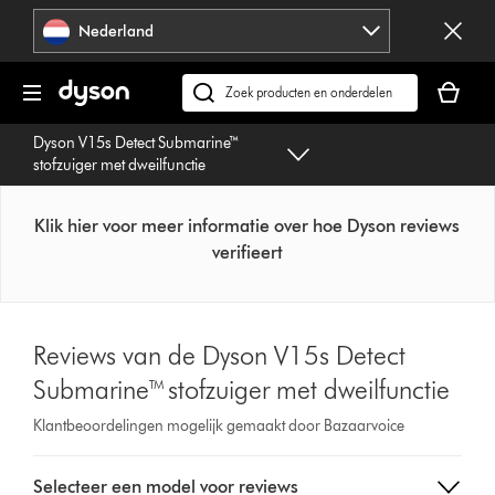
Navigatie
Nederland
overslaan
Je
winkelm
Zoek
is
op
Dyson V15s Detect Submarine™
leeg
dyson.nl
stofzuiger met dweilfunctie
Klik hier voor meer informatie over hoe Dyson reviews
verifieert
Reviews van de Dyson V15s Detect
Submarine™ stofzuiger met dweilfunctie
Klantbeoordelingen mogelijk gemaakt door Bazaarvoice
Select
Selecteer een model voor reviews
a