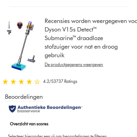
button
from
the
Recensies worden weergegeven vo
list
Dyson V15s Detect™
to
Submarine™ draadloze
show
stofzuiger voor nat en droog
reviews
for
gebruik
that
De productgegevens weergeven
model
below
4.2
/5
3737 Ratings
4.2
sterren
van
5
van
3737
Ratings