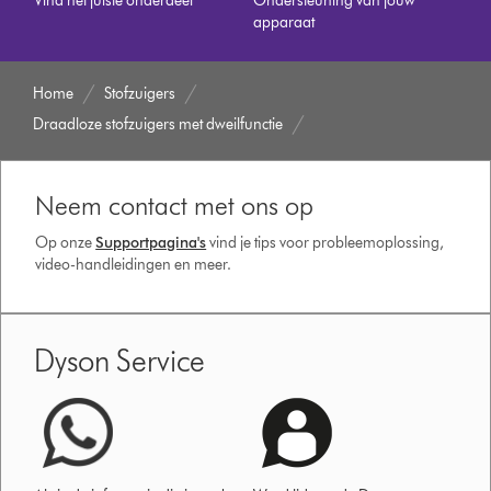
Vind het juiste onderdeel
Ondersteuning van jouw
apparaat
Home
Stofzuigers
Draadloze stofzuigers met dweilfunctie
Neem contact met ons op
Op onze
Supportpagina's
vind je tips voor probleemoplossing,
video-handleidingen en meer.
Dyson Service