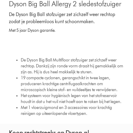
Dyson Big Ball Allergy 2 sledestofzuiger
De Dyson Big Ball stofzuiger zet zichzelf weer rechtop
zodat je probleemloos kunt schoonmaken.
Met 5 jaar Dyson garantie.
De Dyson Big Ball Multifloor stofzuiger zet zichzelf weer
rechtop. Dankzij zijn ronde vorm draait hij gemakkelijk om
zijn as. Hij is dus heel makkelijk te sturen.
19 compacte cyclonen, gerangschikt in twee lagen,
produceren krachtige centrifugaalkrachten om
microscopisch kleine stof- en vuildeeltjes te verwijderen.
Het systeem voor hygiënisch legen van het stofreservoir
houdt in dat u het vuil niet hoeft aan te raken bij het legen.
Met 1 vloerzuigmond en 3 accessoires voor krachtig
reinigen op uiteenlopende vloertypen.
Koop rechtstreeks op Dyson.nl