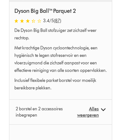
Dyson Big Ball™ Parquet 2
3.4 sterren van 5 van 87 Ratings
3.4
/5
(87)
De Dyson Big Ball stofzuiger zet zichzelf weer
rechtop.
Met krachtige Dyson cycloontechnologie, een
hygiënisch te legen stofreservoir en een
vloerzuigmond die zichzelf aanpast voor een
effectieve reiniging van alle soorten oppervlakken.
Inclusief flexibele parket borstel voor moeilijk
bereikbare plekken.
2 borstel en 2 accessoires
Alles
inbegrepen
weergeven