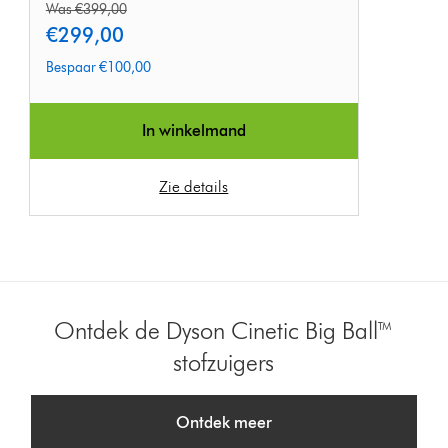
original
Was €399,00
price:
current
€299,00
price:
Bespaar €100,00
In winkelmand
Zie details
Ontdek de Dyson Cinetic Big Ball™
stofzuigers
Ontdek meer