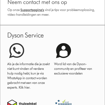
Neem contact met ons op
Op onze
Supportpagina's
vind je tips voor probleemoplossing,
video-handleidingen en meer.
Dyson Service
Als je de informatie die je zoekt
Word lid van de Dyson-
niet kunt vinden of verdere
community en profiteer van
hulp nodig hebt, kun je via
exclusieve voordelen
WhatsApp in contact worden
gebracht met een van onze
experts. Klik hier.