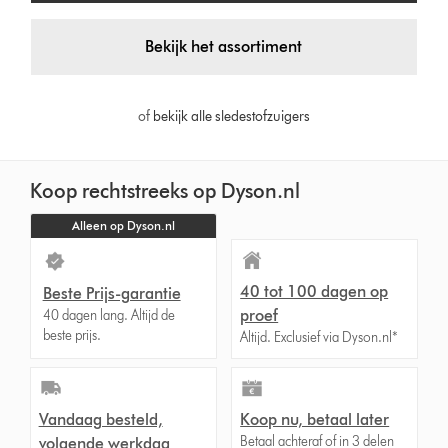
Bekijk het assortiment
of
bekijk alle sledestofzuigers
Koop rechtstreeks op Dyson.nl
Alleen op Dyson.nl
40 tot 100 dagen op
Beste Prijs-garantie
proef
40 dagen lang. Altijd de
beste prijs.
Altijd. Exclusief via Dyson.nl*
Vandaag besteld,
Koop nu, betaal later
Betaal achteraf of in 3 delen
volgende werkdag