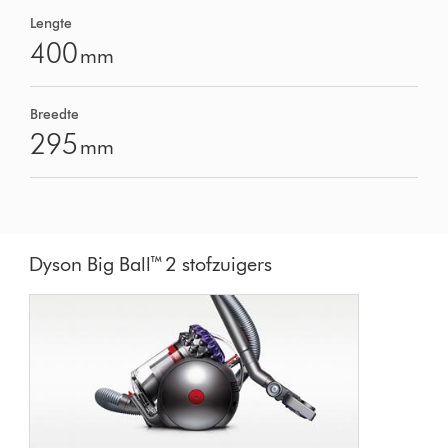
Lengte
400
mm
Breedte
295
mm
Dyson Big Ball™ 2 stofzuigers