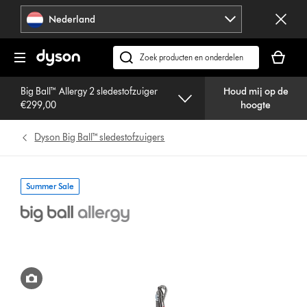
Navigatie
Nederland
overslaan
Je
winkelm
Zoek
is
op
leeg
Big Ball™ Allergy 2 sledestofzuiger
Houd mij op de
dyson.nl
€299,00
hoogte
Dyson Big Ball™ sledestofzuigers
Summer Sale