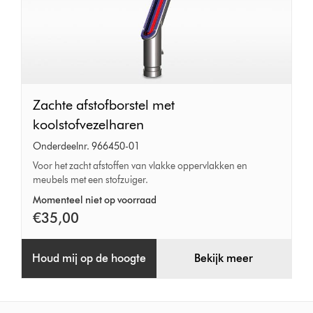
Zachte
Zachte afstofborstel met
afstofborstel
koolstofvezelharen
met
Onderdeelnr. 966450-01
koolstofvezelharen
Voor het zacht afstoffen van vlakke oppervlakken en
meubels met een stofzuiger.
Momenteel niet op voorraad
€35,00
Houd mij op de hoogte
Bekijk meer