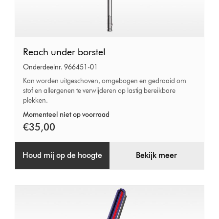
Reach
Reach under borstel
under
Onderdeelnr. 966451-01
borstel
Kan worden uitgeschoven, omgebogen en gedraaid om
stof en allergenen te verwijderen op lastig bereikbare
plekken.
Momenteel niet op voorraad
€35,00
Houd mij op de hoogte
Bekijk meer