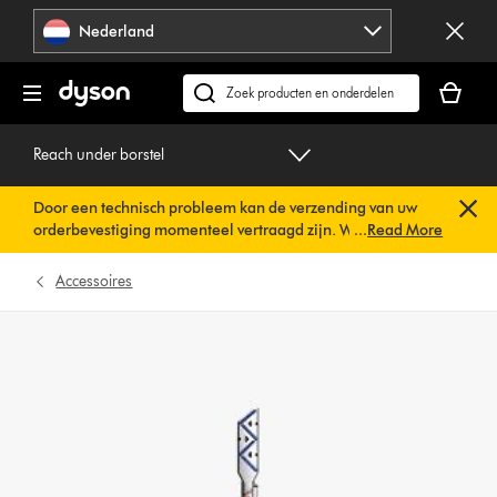
Navigatie
Nederland
overslaan
Je
winkelm
Zoek
is
op
leeg
dyson.nl
Reach under borstel
Door een technisch probleem kan de verzending van uw
orderbevestiging momenteel vertraagd zijn. We werken al
...
Read More
aan een snelle oplossing.
U hoeft verder niets te doen. Uw
orderbevestiging wordt binnenkort automatisch naar u
Accessoires
verzonden.