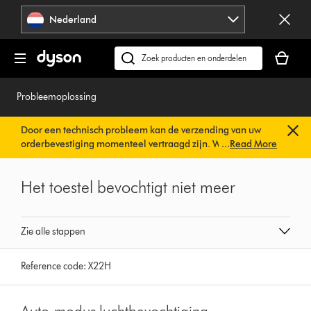
Navigatie
Nederland
overslaan
Je
winkelm
Zoek
is
op
leeg
dyson.nl
Probleemoplossing
Door een technisch probleem kan de verzending van uw
orderbevestiging momenteel vertraagd zijn. We werken al
...
Read More
aan een snelle oplossing.
U hoeft verder niets te doen. Uw
orderbevestiging wordt binnenkort automatisch naar u
Het toestel bevochtigt niet meer
verzonden.
Zie alle stappen
Reference code:
X22H