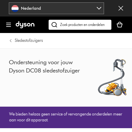
Navigatie
Nederland
overslaan
Je
winkelm
Zoek
is
op
leeg
dyson.nl
Sledestofzuigers
Ondersteuning voor jouw
Dyson DC08 sledestofzuiger
We bieden helaas geen service of vervangende onderdelen meer
aan voor dit apparaat.