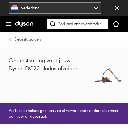
Navigatie
Nederland
overslaan
Je
winkelm
Zoek
is
op
leeg
dyson.nl
Sledestofzuigers
Ondersteuning voor jouw
Dyson DC22 sledestofzuiger
We bieden helaas geen service of vervangende onderdelen meer
aan voor dit apparaat.