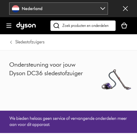
Navigatie
Nederland
overslaan
Je
winkelm
Zoek
is
op
leeg
dyson.nl
Sledestofzuigers
Ondersteuning voor jouw
Dyson DC36 sledestofzuiger
We bieden helaas geen service of vervangende onderdelen meer
aan voor dit apparaat.