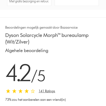
Met gratis bezorging en retour.
Beoordelingen mogelijk gemaakt door Bazaarvoice
Dyson Solarcycle Morph™ bureaulamp
(Wit/Zilver)
Algehele beoordeling
4.2 sterren van 5 van 141 Ratings
4.2
/5
141 Ratings
73% zou het aanbevelen aan een vriend(in)