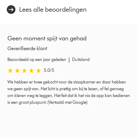
Lees alle beoordelingen
Geen moment spijt van gehad
Geverifieerde klant
|
Beoordeeld op een jaar geleden
Duitsland
5.0 sterren van 5 van Beoordeeld op een jaar geleden Ratings
5.0
/5
We hebben er twee gekocht voor de slaapkamer en daar hebben
we geen spijt van. Het licht is prettig om bij te lezen, of fel genoeg
om kleren weg te leggen. Het feit dat ik het via de app kan bedienen
is een groot pluspunt. (Vertaald met Google)