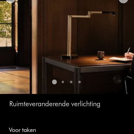
Ruimteveranderende verlichting
Slide
{0}
Voor taken
of