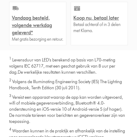
Vandaag besteld,
Koop nu, betaal later
Betaal achteraf of in 3 delen
volgende werkdag
met Klarna.
geleverd*
Met gratis bezorging en retour.
1
Levensduur van LED's berekend op basis van L70-meting
volgens IEC 62717, met een geschat gebruik van 8 uur per
dag.De werkelijke resultaten kunnen verschillen.
2
Volgens de Illuminating Engineering Society (IES) The Lighting
Handbook, Tenth Edition (30 juli 2011).
3
Vereist een apparaat waarop de app kan worden uitgevoerd,
wifi of mobiele gegevensverbinding, Bluetooth® 4.0-
ondersteuning en iOS-versie 10 of Android-versie 5 (of hoger).
De normale tarieven voor berichten en gegevensverkeer zijn van
toepassing.
4
Waarden kunnen in de praktijk en afhankelijk van de instelling