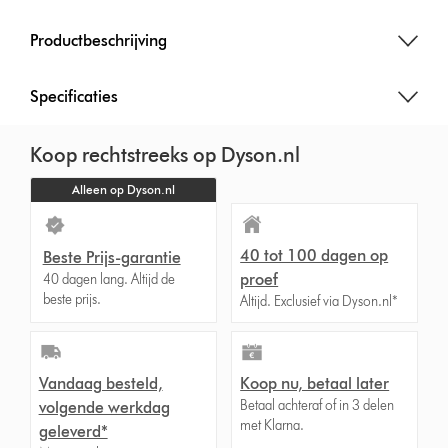
Productbeschrijving
Specificaties
Koop rechtstreeks op Dyson.nl
Alleen op Dyson.nl
40 tot 100 dagen op
Beste Prijs-garantie
proef
40 dagen lang. Altijd de
beste prijs.
Altijd. Exclusief via Dyson.nl*
Vandaag besteld,
Koop nu, betaal later
Betaal achteraf of in 3 delen
volgende werkdag
met Klarna.
geleverd*