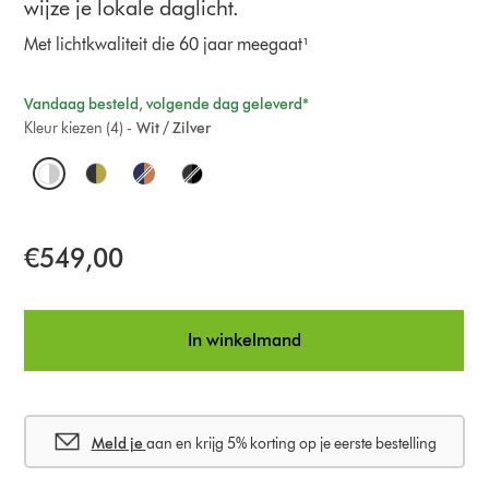
wijze je lokale daglicht.
Met lichtkwaliteit die 60 jaar meegaat¹
Vandaag besteld, volgende dag geleverd*
Kleur kiezen (4) -
Wit / Zilver
O
p
t
€549,00
i
o
In winkelmand
n
s
Meld je
aan en krijg 5% korting op je eerste bestelling