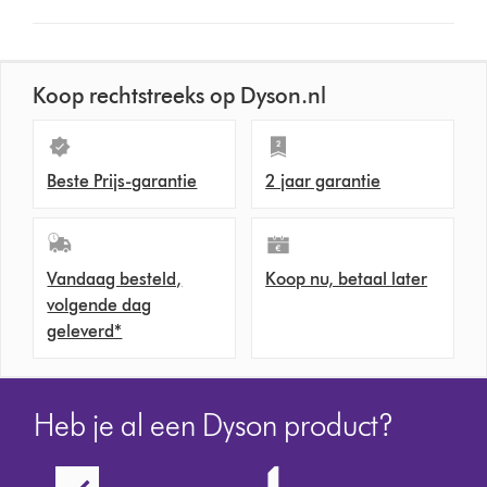
button
from
the
list
Koop rechtstreeks op Dyson.nl
to
show
reviews
Beste Prijs-garantie
2 jaar garantie
for
that
model
below
Vandaag besteld,
Koop nu, betaal later
volgende dag
geleverd*
Heb je al een Dyson product?