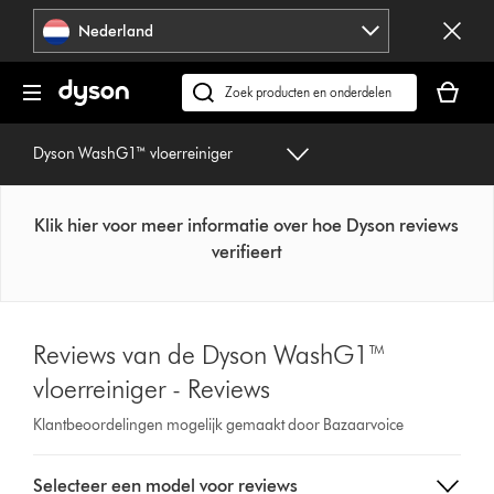
Navigatie
Nederland
overslaan
Je
winkelm
Zoek
is
op
leeg
dyson.nl
Dyson WashG1™ vloerreiniger
Klik hier voor meer informatie over hoe Dyson reviews
verifieert
Reviews van de Dyson WashG1™
vloerreiniger - Reviews
Klantbeoordelingen mogelijk gemaakt door Bazaarvoice
Select
Selecteer een model voor reviews
a