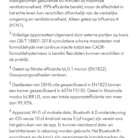
waargenomen gedurende 60 minuten bij maximale
ventilatorsnelheid. 99% efficiëntie bereikt, maar de effectiviteit in
het echte leven kan verschillen afhankelijk van de werkelijke
omgeving en ventilatorsnelheid. Alleen getest op Influenza A
(H1N1).
3
Volledige apparaattest uitgevoerd door externe partijen op basis
van GB/T 18801-2018 cumulatieve schone massatesten met
formaldehyde met continue injectie totdat een CADR-
formaldehydeniveau is bereikt. Resultaten kunnen verschillen in
de praktijk.
4
Getest op filtratie-efficiëntie bij 0,1 micron (EN1822).
Gasopvangsnelheden variëren.
5
Deeltjestest van DEHS-olie gespecificeerd in EN1822 binnen
een kamer gespecificeerd in ASTM F3150. Getest in Maximale
modus bij IBR US, voor een totale apparaatefficiëntie van meer
dan 99,95%.
6
Apparaat, Wi-Fi of mobiele data, Bluetooth 4.0-ondersteuning
en iOS-versie 10 of Android-versie 5 (of hoger) zijn vereist voor
het gebruiken van de app. Er kunnen standaard data- en
berichttarieven in rekening worden gebracht. Het Bluetooth®-
woordmerk en de logo's zijn geregistreerde handelsmerken die