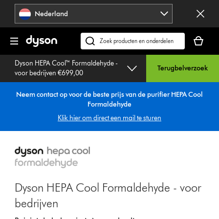
Navigatie
Nederland
overslaan
Je
winkelm
Zoek
is
op
Dyson HEPA Cool™ Formaldehyde -
leeg
dyson.nl
Terugbelverzoek
voor bedrijven €699,00
Neem contact op voor de beste prijs van de purifier HEPA Cool
Formaldehyde
Klik hier om direct een mail te sturen
Dyson HEPA Cool Formaldehyde - voor
bedrijven