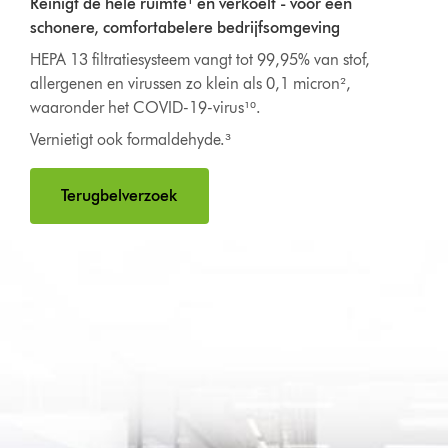
Reinigt de hele ruimte¹ en verkoelt - voor een
schonere, comfortabelere bedrijfsomgeving
HEPA 13 filtratiesysteem vangt tot 99,95% van stof,
allergenen en virussen zo klein als 0,1 micron²,
waaronder het COVID-19-virus¹⁰.
Vernietigt ook formaldehyde.³
Terugbelverzoek