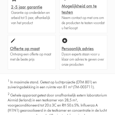
Mogelijkheid om te
2-5 jaar garantie
testen
Garantie op onderdelen en
arbeid tot 5 jaar, afhankelijk
Neem contact op met ons om
van het product
de producten te testen voordat
u het koopt
Offerte op maat
Persoonlijk advies
Ontvang een offerte op maat
Dyson experts staan voor u
met de beste prijs
klaar om advies te geven over
onze producten
1
In maximale stand. Getest op luchtprojectie (DTM 801) en
zuiveringsdekking in een ruimte van 81 m³ (TM-003711).
2
Gehele apparaat getest door onafhankelijk extern laboratorium
Airmid (Ierland) in een testkamer van 28,5 m³,
voorgeconditioneerd tot 20±3C en RH 50±5%. Influenza A
(H1N1) gearosoliseerd in de testkamer en concentratie in de lucht