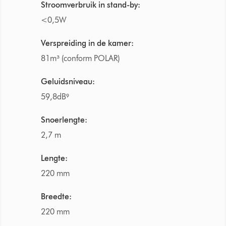
Stroomverbruik in stand-by:
<0,5W
Verspreiding in de kamer:
81m³ (conform POLAR)
Geluidsniveau:
59,8dB⁹
Snoerlengte:
2,7 m
Lengte:
220 mm
Breedte:
220 mm