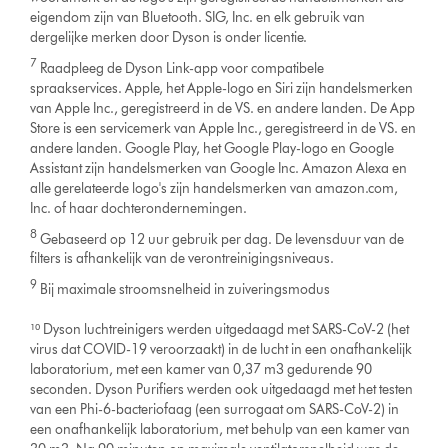
eigendom zijn van Bluetooth. SIG, Inc. en elk gebruik van
dergelijke merken door Dyson is onder licentie.
7
Raadpleeg de Dyson Link-app voor compatibele
spraakservices. Apple, het Apple-logo en Siri zijn handelsmerken
van Apple Inc., geregistreerd in de VS. en andere landen. De App
Store is een servicemerk van Apple Inc., geregistreerd in de VS. en
andere landen. Google Play, het Google Play-logo en Google
Assistant zijn handelsmerken van Google Inc. Amazon Alexa en
alle gerelateerde logo's zijn handelsmerken van amazon.com,
Inc. of haar dochterondernemingen.
8
Gebaseerd op 12 uur gebruik per dag. De levensduur van de
filters is afhankelijk van de verontreinigingsniveaus.
9
Bij maximale stroomsnelheid in zuiveringsmodus
¹⁰ Dyson luchtreinigers werden uitgedaagd met SARS-CoV-2 (het
virus dat COVID-19 veroorzaakt) in de lucht in een onafhankelijk
laboratorium, met een kamer van 0,37 m3 gedurende 90
seconden. Dyson Purifiers werden ook uitgedaagd met het testen
van een Phi-6-bacteriofaag (een surrogaat om SARS-CoV-2) in
een onafhankelijk laboratorium, met behulp van een kamer van