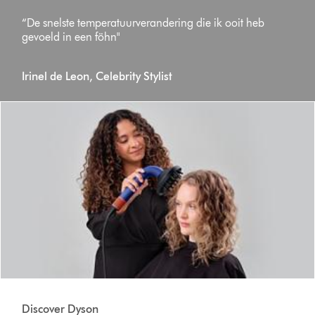
“De snelste temperatuurverandering die ik ooit heb
gevoeld in een föhn"
Irinel de Leon, Celebrity Stylist
Discover Dyson