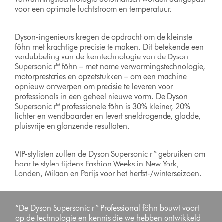
voor een optimale luchtstroom en temperatuur.
Dyson-ingenieurs kregen de opdracht om de kleinste
föhn met krachtige precisie te maken. Dit betekende een
verdubbeling van de kerntechnologie van de Dyson
Supersonic r™ föhn – met name verwarmingstechnologie,
motorprestaties en opzetstukken – om een machine
opnieuw ontwerpen om precisie te leveren voor
professionals in een geheel nieuwe vorm. De Dyson
Supersonic r™ professionele föhn is 30% kleiner, 20%
lichter en wendbaarder en levert sneldrogende, gladde,
pluisvrije en glanzende resultaten.
VIP-stylisten zullen de Dyson Supersonic r™ gebruiken om
haar te stylen tijdens Fashion Weeks in New York,
Londen, Milaan en Parijs voor het herfst-/winterseizoen.
“De Dyson Supersonic r™ Professional föhn bouwt voort
op de technologie en kennis die we hebben ontwikkeld