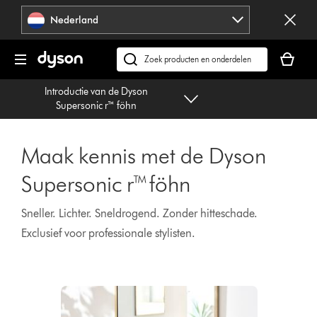
Navigatie
Nederland
overslaan
Je
winkelm
Zoek
is
op
Introductie van de Dyson
leeg
dyson.nl
Supersonic r™ föhn
Maak kennis met de Dyson
Supersonic r™ föhn
Sneller. Lichter. Sneldrogend. Zonder hitteschade.
Exclusief voor professionale stylisten.