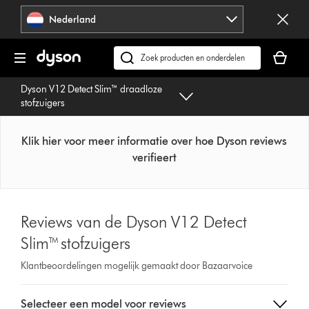
Navigatie
Nederland
overslaan
Je
winkelm
Zoek
is
op
Dyson V12 Detect Slim™ draadloze
leeg
dyson.nl
stofzuigers
Klik hier voor meer informatie over hoe Dyson reviews
verifieert
Reviews van de Dyson V12 Detect
Slim™ stofzuigers
Klantbeoordelingen mogelijk gemaakt door Bazaarvoice
Select
Selecteer een model voor reviews
a