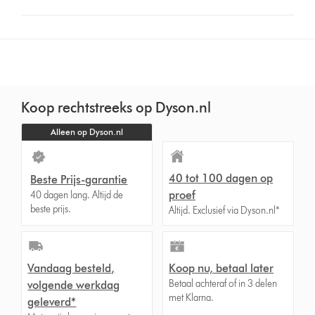
button
from
the
list
to
show
reviews
Koop rechtstreeks op Dyson.nl
for
Alleen op Dyson.nl
that
model
below
40 tot 100 dagen op
Beste Prijs-garantie
proef
40 dagen lang. Altijd de
beste prijs.
Altijd. Exclusief via Dyson.nl*
Vandaag besteld,
Koop nu, betaal later
Betaal achteraf of in 3 delen
volgende werkdag
met Klarna.
geleverd*