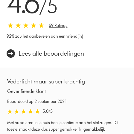
4.6
/5
5
van
69
Ratings
69 Ratings
92% zou het aanbevelen aan een vriend(in)
Lees alle beoordelingen
Vederlicht maar super krachtig
Geverifieerde klant
Beoordeeld op 2 september 2021
5.0
/5
5.0
sterren
Met huisdieren in je huis ben je continue aan het stofzuigen. Dit
van
toestel maakt deze klus super gemakkelijk, gemakkelijk
5