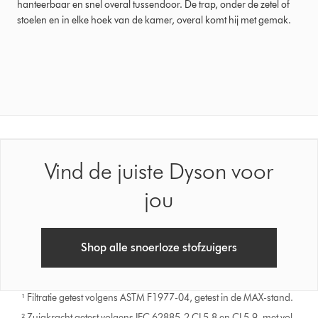
hanteerbaar en snel overal tussendoor. De trap, onder de zetel of
van
stoelen en in elke hoek van de kamer, overal komt hij met gemak.
Beoordeeld
op
2
september
2021
Ratings
Vind de juiste Dyson voor
jou
Shop alle snoerloze stofzuigers
¹ Filtratie getest volgens ASTM F1977-04, getest in de MAX-stand.
² Zuigkracht getest volgens IEC 62885-2 CL5.8 en CL5.9, met vol