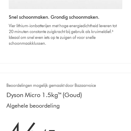
Snel schoonmaken. Grondig schoonmaken.
Vier lithium-ionbatterijen met hoge energiedichtheid leveren tot
20 minuten constante zuigkracht bij gebruik als kruimeldief.³
Ideaal om snel even iets op te zuigen of voor snelle
schoonmaakklussen.
Beoordelingen mogelijk gemaakt door Bazaarvoice
Dyson Micro 1.5kg™ (Goud)
Algehele beoordeling
4.6
sterren
van