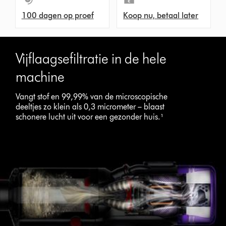
100 dagen op proef
Koop nu, betaal later
Vijflaagsefiltratie in de hele
machine
Vangt stof en 99,99% van de microscopische
deeltjes zo klein als 0,3 micrometer – blaast
schonere lucht uit voor een gezonder huis.¹
Slide
{0}
of
{1}.