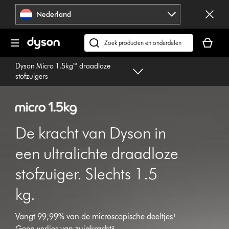
Navigatie
Nederland
overslaan
Je
winkelm
Zoek
is
op
Dyson Micro 1.5kg™ draadloze
leeg
dyson.nl
stofzuigers
De kracht van Dyson in
een ultralichte draadloze
stofzuiger. Slechts 1.5
kg.
Vangt 99,99% van de microscopische deeltjes¹
Geen verlies van zuigkracht²