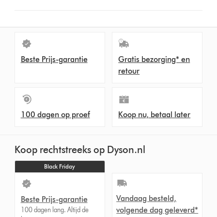
button
from
the
list
to
Beste Prijs-garantie
Gratis bezorging* en
show
retour
reviews
for
that
model
100 dagen op proef
Koop nu, betaal later
below
Koop rechtstreeks op Dyson.nl
Black Friday
Vandaag besteld,
Beste Prijs-garantie
volgende dag geleverd*
100 dagen lang. Altijd de