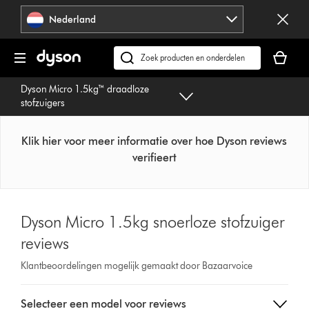
Navigatie
Nederland
overslaan
Je
winkelm
Zoek
is
op
Dyson Micro 1.5kg™ draadloze
leeg
dyson.nl
stofzuigers
Klik hier voor meer informatie over hoe Dyson reviews
verifieert
Dyson Micro 1.5kg snoerloze stofzuiger
reviews
Klantbeoordelingen mogelijk gemaakt door Bazaarvoice
Select
Selecteer een model voor reviews
a